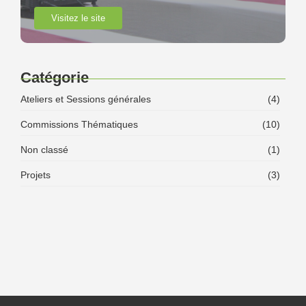
Visitez le site
Catégorie
Ateliers et Sessions générales
(4)
Commissions Thématiques
(10)
Non classé
(1)
Projets
(3)