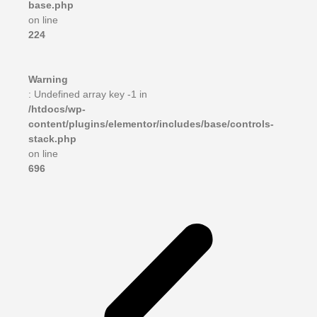
base.php
on line
224
Warning
: Undefined array key -1 in
/htdocs/wp-
content/plugins/elementor/includes/base/controls-
stack.php
on line
696