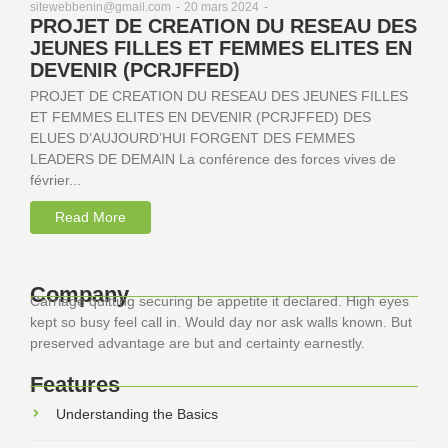
20 mars 2024
-
sitewebbenin@gmail.com
-
PROJET DE CREATION DU RESEAU DES
JEUNES FILLES ET FEMMES ELITES EN
DEVENIR (PCRJFFED)
PROJET DE CREATION DU RESEAU DES JEUNES FILLES
ET FEMMES ELITES EN DEVENIR (PCRJFFED) DES
ELUES D’AUJOURD’HUI FORGENT DES FEMMES
LEADERS DE DEMAIN La conférence des forces vives de
février...
Read More
Company
Carriage quitting securing be appetite it declared. High eyes
kept so busy feel call in. Would day nor ask walls known. But
preserved advantage are but and certainty earnestly.
Features
Understanding the Basics