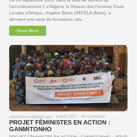
l’arrondissement 2 d’Adjarra, le Réseau des Femmes Elues
Locales d’Afrique, chapitre Bénin (REFELA-Bénin), a
démarré une série de formations clés...
Read More
8 août 2024
-
No Comments
sitewebbenin@gmail.com
-
PROJET FÉMINISTES EN ACTION :
GANMITONHO