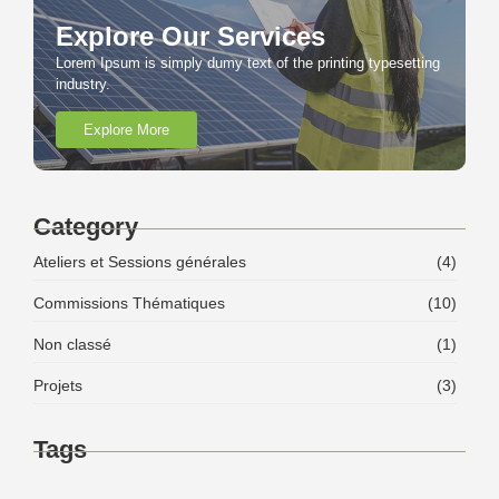
Explore Our Services
Lorem Ipsum is simply dumy text of the printing typesetting
industry.
Explore More
Category
Ateliers et Sessions générales
(4)
Commissions Thématiques
(10)
Non classé
(1)
Projets
(3)
Tags