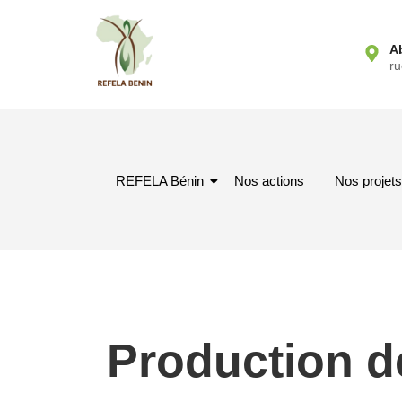
A
r
REFELA Bénin
Nos actions
Nos projets
Production d