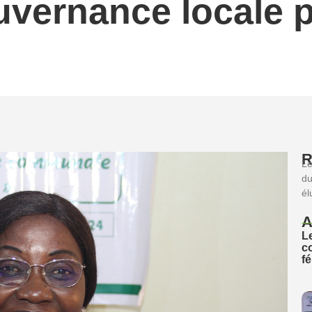
vernance locale p
R
Le
du
él
A
L
c
f