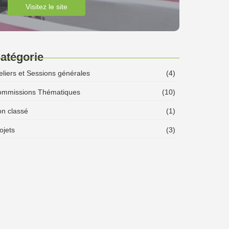
Visitez le site
atégorie
eliers et Sessions générales
(4)
mmissions Thématiques
(10)
n classé
(1)
ojets
(3)