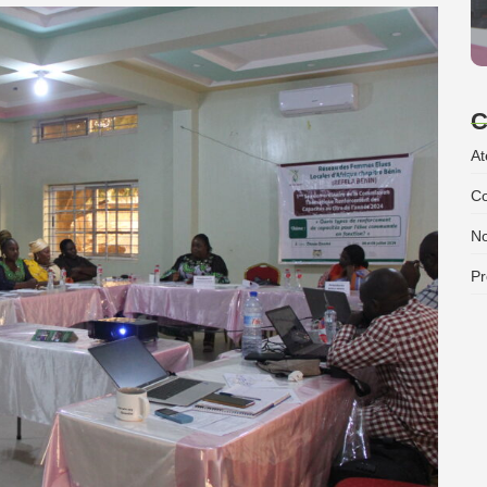
C
At
Co
No
Pr