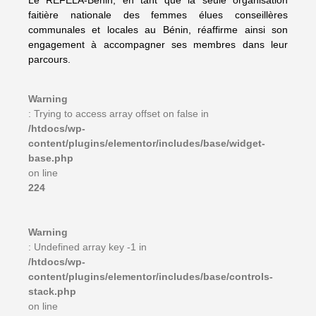
Le REFELA-Bénin, en tant que la seule organisation
faitière nationale des femmes élues conseillères
communales et locales au Bénin, réaffirme ainsi son
engagement à accompagner ses membres dans leur
parcours.
Warning
: Trying to access array offset on false in
/htdocs/wp-
content/plugins/elementor/includes/base/widget-
base.php
on line
224
Warning
: Undefined array key -1 in
/htdocs/wp-
content/plugins/elementor/includes/base/controls-
stack.php
on line